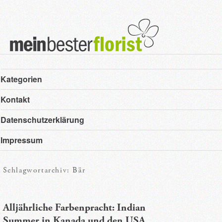
Hauptmenü
Zum
Zum
Kategorien
primären
sekundären
Kontakt
Inhalt
Inhalt
Datenschutzerklärung
springen
springen
Impressum
Schlagwortarchiv:
Bär
Alljährliche Farbenpracht: Indian
Summer in Kanada und den USA