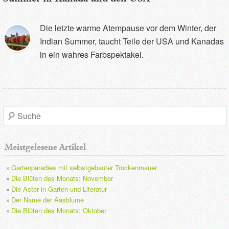
Die letzte warme Atempause vor dem Winter, der
Indian Summer, taucht Teile der USA und Kanadas
in ein wahres Farbspektakel.
S
u
Meistgelesene Artikel
c
Gartenparadies mit selbstgebauter Trockenmauer
h
Die Blüten des Monats: November
Die Aster in Garten und Literatur
e
Der Name der Aasblume
Die Blüten des Monats: Oktober