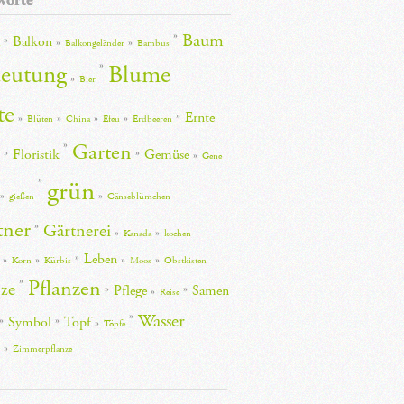
Baum
Balkon
Balkongeländer
Bambus
eutung
Blume
Bier
te
Ernte
Blüten
China
Efeu
Erdbeeren
Garten
Floristik
Gemüse
Gene
grün
gießen
Gänseblümchen
tner
Gärtnerei
Kanada
kochen
Leben
Korn
Kürbis
Moos
Obstkisten
Pflanzen
nze
Pflege
Samen
Reise
Wasser
Symbol
Topf
Töpfe
Zimmerpflanze