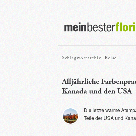
Hauptmenü
Zum
Zum
primären
sekundären
Schlagwortarchiv:
Reise
Inhalt
Inhalt
springen
springen
Alljährliche Farbenpr
Kanada und den USA
Die letzte warme Atempa
Teile der USA und Kana