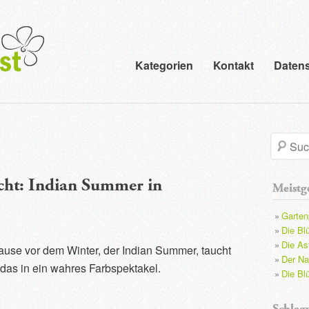
Kategorien
Kontakt
Datens
S
u
acht: Indian Summer in
Meistge
c
Garten
h
Die Bl
Die Ast
use vor dem Winter, der Indian Summer, taucht
e
Der N
das in ein wahres Farbspektakel.
Die Bl
Schlag