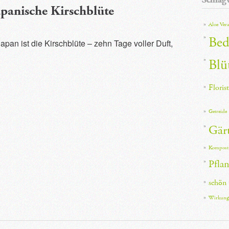
apanische Kirschblüte
Aloe Vera
Bed
Japan ist die Kirschblüte – zehn Tage voller Duft,
Blü
Florist
Getreide
Gär
Kompost
Pfla
schön
Wirkung