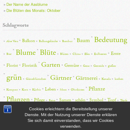
e
Der Name der Aasblume
Die Blüten des Monats: Oktober
Schlagworte
Bedeutung
Baum
Balkon
Aloe Vera
Balkongeländer
Bambus
Blume
Blüte
Ernte
Bier
Blüten
China
Efeu
Erdbeeren
Garten
Florist
Floristik
Gemüse
Gene
Getreide
gießen
grün
Gärtner
Gärtnerei
Gänseblümchen
Kanada
kochen
Pflanze
Leben
Kompost
Korn
Kürbis
Moos
Obstkisten
Pflanzen
Pflege
Samen
schön
Symbol
Topf
Reise
Töpfe
Wasser
Cookies erleichtern die Bereitstellung unserer
Wirkung
Zimmerpflanze
Dienste. Mit der Nutzung unserer Dienste erklären
Sie sich damit einverstanden, dass wir Cookies
verwenden.