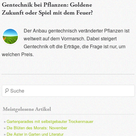
Gentechnik bei Pflanzen: Goldene
Zukunft oder Spiel mit dem Feuer?
Der Anbau gentechnisch veränderter Pflanzen ist
weltweit auf dem Vormarsch. Dabei steigert
Gentechnik oft die Erträge, die Frage ist nur, um
welchen Preis.
S
u
Meistgelesene Artikel
c
Gartenparadies mit selbstgebauter Trockenmauer
h
Die Blüten des Monats: November
Die Aster in Garten und Literatur