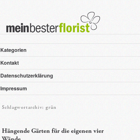
Hauptmenü
Zum
Zum
Kategorien
primären
sekundären
Kontakt
Inhalt
Inhalt
Datenschutzerklärung
springen
springen
Impressum
Schlagwortarchiv:
grün
Hängende Gärten für die eigenen vier
Wände