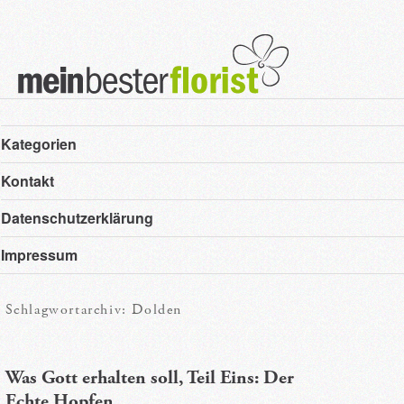
Hauptmenü
Zum
Zum
Kategorien
primären
sekundären
Kontakt
Inhalt
Inhalt
Datenschutzerklärung
springen
springen
Impressum
Schlagwortarchiv:
Dolden
Was Gott erhalten soll, Teil Eins: Der
Echte Hopfen