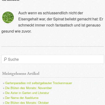
Auch wenn es schlussendlich nicht der
Eisengehalt war, der Spinat beliebt gemacht hat: Er
schmeckt immer noch fantastisch und ist genauso
gesund wie zuvor.
S
u
Meistgelesene Artikel
c
Gartenparadies mit selbstgebauter Trockenmauer
h
Die Blüten des Monats: November
Die Aster in Garten und Literatur
e
Der Name der Aasblume
Die Blüten des Monats: Oktober