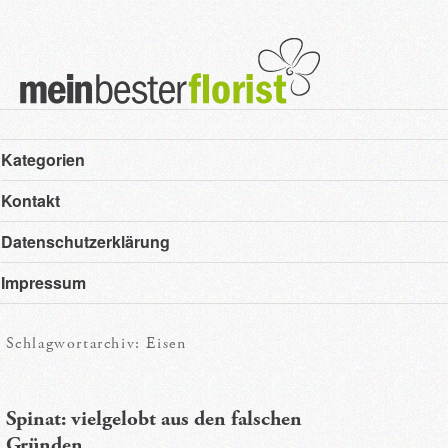
Hauptmenü
Zum
Zum
Kategorien
primären
sekundären
Kontakt
Inhalt
Inhalt
Datenschutzerklärung
springen
springen
Impressum
Schlagwortarchiv:
Eisen
Spinat: vielgelobt aus den falschen
Gründen