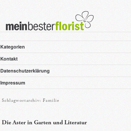
Hauptmenü
Zum
Zum
Kategorien
primären
sekundären
Kontakt
Inhalt
Inhalt
Datenschutzerklärung
springen
springen
Impressum
Schlagwortarchiv:
Familie
Die Aster in Garten und Literatur