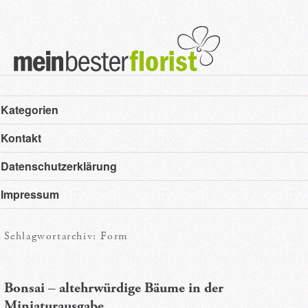
Hauptmenü
Zum
Zum
Kategorien
primären
sekundären
Kontakt
Inhalt
Inhalt
Datenschutzerklärung
springen
springen
Impressum
Schlagwortarchiv:
Form
Bonsai – altehrwürdige Bäume in der
Miniaturausgabe