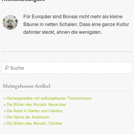
Für Europäer sind Bonsai nicht mehr als kleine
Bäume in netten Schalen. Dass eine ganze Kultur
dahinter steckt, ahnen die wenigsten.
S
u
Meistgelesene Artikel
c
Gartenparadies mit selbstgebauter Trockenmauer
h
Die Blüten des Monats: November
Die Aster in Garten und Literatur
e
Der Name der Aasblume
Die Blüten des Monats: Oktober