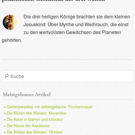
Die drei heiligen Könige brachten sie dem kleinen
Jesuskind: Über Myrrhe und Weihrauch, die einst
zu den wertvollsten Gewächsen des Planeten
gehörten.
S
u
Meistgelesene Artikel
c
Gartenparadies mit selbstgebauter Trockenmauer
h
Die Blüten des Monats: November
Die Aster in Garten und Literatur
e
Der Name der Aasblume
Die Blüten des Monats: Oktober