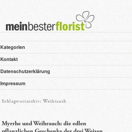
Hauptmenü
Zum
Zum
Kategorien
primären
sekundären
Kontakt
Inhalt
Inhalt
Datenschutzerklärung
springen
springen
Impressum
Schlagwortarchiv:
Weihrauch
Myrrhe und Weihrauch: die edlen
pflanzlichen Geschenke der drei Weisen