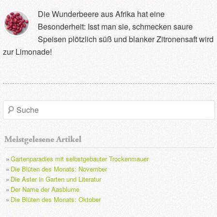
Die Wunderbeere aus Afrika hat eine
Besonderheit: Isst man sie, schmecken saure
Speisen plötzlich süß und blanker Zitronensaft wird
zur Limonade!
S
u
Meistgelesene Artikel
c
Gartenparadies mit selbstgebauter Trockenmauer
h
Die Blüten des Monats: November
Die Aster in Garten und Literatur
e
Der Name der Aasblume
Die Blüten des Monats: Oktober