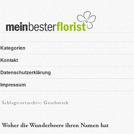
Hauptmenü
Zum
Zum
Kategorien
primären
sekundären
Kontakt
Inhalt
Inhalt
Datenschutzerklärung
springen
springen
Impressum
Schlagwortarchiv:
Geschmack
Woher die Wunderbeere ihren Namen hat