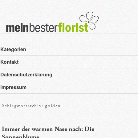
Hauptmenü
Zum
Zum
Kategorien
primären
sekundären
Kontakt
Inhalt
Inhalt
Datenschutzerklärung
springen
springen
Impressum
Schlagwortarchiv:
golden
Immer der warmen Nase nach: Die
Sonnenblume