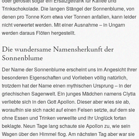
oder geröstet sogar ein Ersatzgetränk für Kaffee und
Trinkschokolade. Die langen Stängel der Sonnenblume, von
denen pro Tonne Korn etwa vier Tonnen anfallen, kann leider
nicht verwertet werden. Mit einer Ausnahme – in Ungarn
werden daraus Flöten hergestellt.
Die wundersame Namensherkunft der
Sonnenblume
Der Name der Sonnenblume erscheint uns im Angesicht ihrer
besonderen Eigenschaften und Vorlieben völlig natürlich,
trotzdem hat der Name einen mythischen Ursprung – in der
griechischen Sagenwelt. Ein junges Mädchen namens Clytia
verliebte sich in den Gott Apollon. Dieser aber wies sie ab,
woraufhin sie sich nackt auf einen Felsen setzte, auf dem sie
ohne Essen und Trinken verweilte und ihr Unglück fortan
beklagte. Neun Tage lang schaute sie Apollon zu, wie sein
Wagen über den Himmel flog. Am nächsten Tag aber war sie