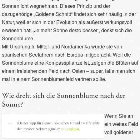
Sonnenlicht wegnehmen. Dieses Prinzip und der
dazugehörige „Goldene Schnitt“ findet sich sehr häufig in der
Natur, weil er sich in der Evolution als äußerst wirkungsvoll
erwiesen hat. ‚Je mehr Sonne desto besser‘, denkt sich die
Sonnenblume.
Mit Ursprung in Mittel- und Nordamerika wurde sie von
spanischen Seefahrern nach Europa mitgebracht. Weil die
Sonnenblume eine Kompasspflanze ist, zeigen die Blüten auf
einem freistehenden Feld nach Osten – super, falls man sich
mal in einem Sonnenblumenfeld verirren sollte.
Wie dreht sich die Sonnenblume nach der
Sonne?
Wenn Sie an
Kleiner Tipp für Bienen: Zwischen 10 und 14 Uhr gibts
ein weites Feld
den meisten Nektar! | Quelle:
© a.stafiniak
voll goldener