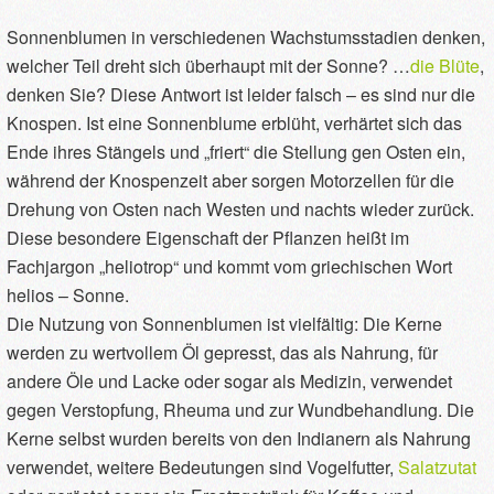
Sonnenblumen in verschiedenen Wachstumsstadien denken,
welcher Teil dreht sich überhaupt mit der Sonne? …
die Blüte
,
denken Sie? Diese Antwort ist leider falsch – es sind nur die
Knospen. Ist eine Sonnenblume erblüht, verhärtet sich das
Ende ihres Stängels und „friert“ die Stellung gen Osten ein,
während der Knospenzeit aber sorgen Motorzellen für die
Drehung von Osten nach Westen und nachts wieder zurück.
Diese besondere Eigenschaft der Pflanzen heißt im
Fachjargon „heliotrop“ und kommt vom griechischen Wort
helios – Sonne.
Die Nutzung von Sonnenblumen ist vielfältig: Die Kerne
werden zu wertvollem Öl gepresst, das als Nahrung, für
andere Öle und Lacke oder sogar als Medizin, verwendet
gegen Verstopfung, Rheuma und zur Wundbehandlung. Die
Kerne selbst wurden bereits von den Indianern als Nahrung
verwendet, weitere Bedeutungen sind Vogelfutter,
Salatzutat