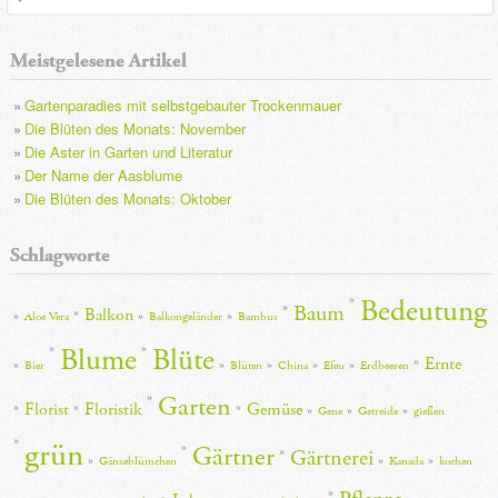
u
Meistgelesene Artikel
c
Gartenparadies mit selbstgebauter Trockenmauer
h
Die Blüten des Monats: November
Die Aster in Garten und Literatur
e
Der Name der Aasblume
Die Blüten des Monats: Oktober
Schlagworte
Bedeutung
Baum
Balkon
Aloe Vera
Balkongeländer
Bambus
Blume
Blüte
Ernte
Bier
Blüten
China
Efeu
Erdbeeren
Garten
Florist
Floristik
Gemüse
Gene
Getreide
gießen
grün
Gärtner
Gärtnerei
Gänseblümchen
Kanada
kochen