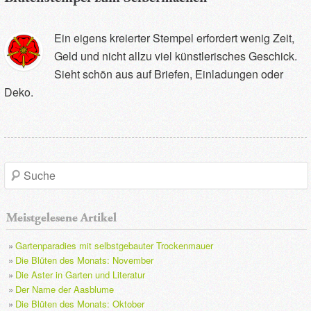
Ein eigens kreierter Stempel erfordert wenig Zeit,
Geld und nicht allzu viel künstlerisches Geschick.
Sieht schön aus auf Briefen, Einladungen oder
Deko.
S
u
Meistgelesene Artikel
c
Gartenparadies mit selbstgebauter Trockenmauer
h
Die Blüten des Monats: November
Die Aster in Garten und Literatur
e
Der Name der Aasblume
Die Blüten des Monats: Oktober