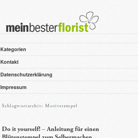
Hauptmenü
Zum
Zum
Kategorien
primären
sekundären
Kontakt
Inhalt
Inhalt
Datenschutzerklärung
springen
springen
Impressum
Schlagwortarchiv:
Motivstempel
Do it yourself! – Anleitung für einen
Blütenstempel zum Selbermachen