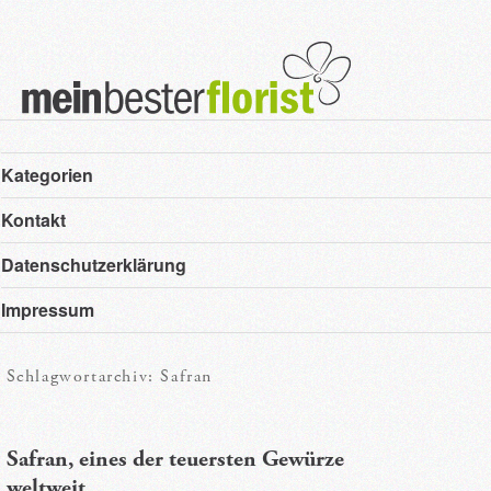
Hauptmenü
Zum
Zum
Kategorien
primären
sekundären
Kontakt
Inhalt
Inhalt
Datenschutzerklärung
springen
springen
Impressum
Schlagwortarchiv:
Safran
Safran, eines der teuersten Gewürze
weltweit