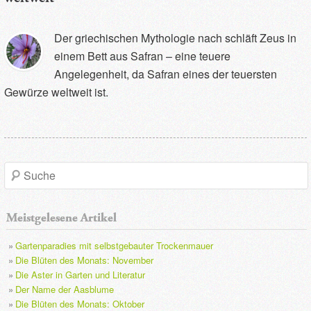
Der griechischen Mythologie nach schläft Zeus in
einem Bett aus Safran – eine teuere
Angelegenheit, da Safran eines der teuersten
Gewürze weltweit ist.
S
u
Meistgelesene Artikel
c
Gartenparadies mit selbstgebauter Trockenmauer
h
Die Blüten des Monats: November
Die Aster in Garten und Literatur
e
Der Name der Aasblume
Die Blüten des Monats: Oktober