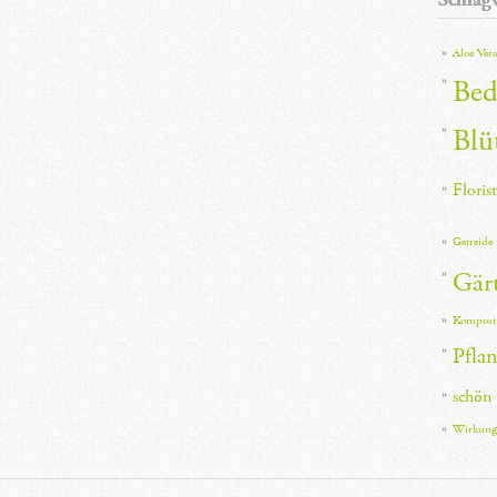
Aloe Vera
Bed
Blü
Florist
Getreide
Gär
Kompost
Pfla
schön
Wirkung