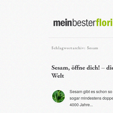
Hauptmenü
Zum
Zum
primären
sekundären
Schlagwortarchiv:
Sesam
Inhalt
Inhalt
springen
springen
Sesam, öffne dich! – di
Welt
Sesam gibt es schon so 
sogar mindestens doppel
4000 Jahre...