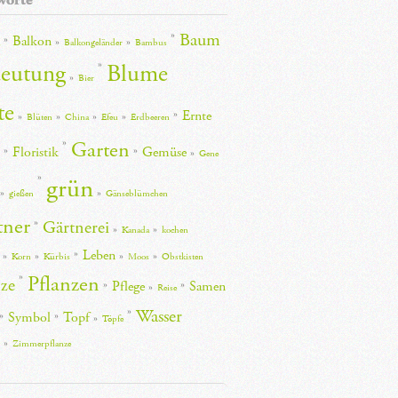
Baum
Balkon
Balkongeländer
Bambus
eutung
Blume
Bier
te
Ernte
Blüten
China
Efeu
Erdbeeren
Garten
Floristik
Gemüse
Gene
grün
gießen
Gänseblümchen
tner
Gärtnerei
Kanada
kochen
Leben
Korn
Kürbis
Moos
Obstkisten
Pflanzen
nze
Pflege
Samen
Reise
Wasser
Symbol
Topf
Töpfe
Zimmerpflanze