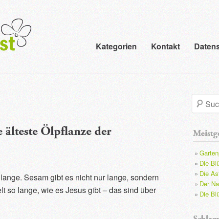
Kategorien
Kontakt
Datens
S
u
e älteste Ölpflanze der
Meistge
c
Garten
h
Die Bl
Die Ast
lange. Sesam gibt es nicht nur lange, sondern
e
Der N
t so lange, wie es Jesus gibt – das sind über
Die Bl
Schlag